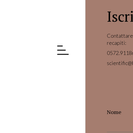
Iscr
Contattare 
recapiti:
0572.9118
scientific@
Nome